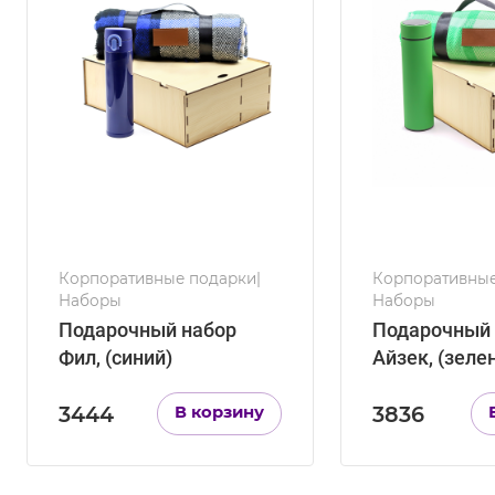
Дерево
Де
Корпоративные подарки|
Корпоративные
Наборы
Наборы
Подарочный набор
Подарочный 
Фил, (синий)
Айзек, (зеле
3444
3836
В корзину