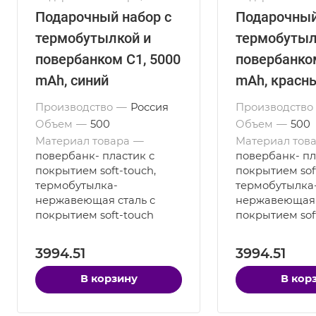
it/Color it
it/Color it
Подарочный набор с
Подарочный
термобутылкой и
термобутыл
повербанком С1, 5000
повербанком
mAh, синий
mAh, красн
Производство
—
Россия
Производство
Объем
—
500
Объем
—
500
Материал товара
—
Материал тов
повербанк- пластик с
повербанк- пл
покрытием soft-touch,
покрытием soft
термобутылка-
термобутылка
нержавеющая cталь с
нержавеющая 
покрытием soft-touch
покрытием sof
3994.51
3994.51
В корзину
В кор