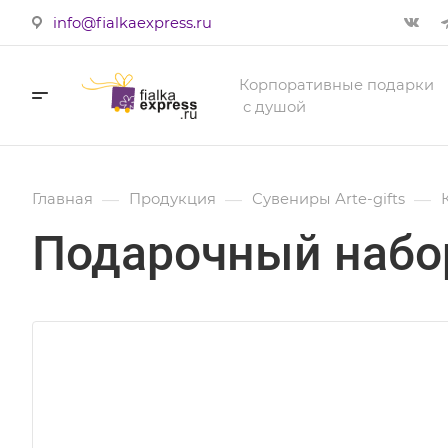
info@fialkaexpress.ru
Корпоративные подарки
с душой
—
—
—
Главная
Продукция
Сувениры Аrte-gifts
Подарочный набор