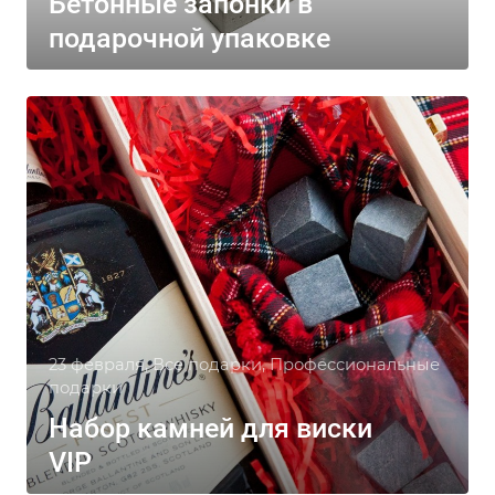
Бетонные запонки в
подарочной упаковке
23 февраля, Все подарки, Профессиональные
подарки
Набор камней для виски
VIP