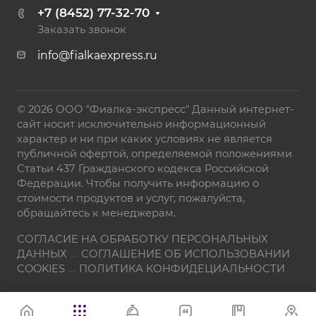
+7 (8452) 77-32-70
Заказать звонок
info@fialkaexpress.ru
© 2026 ООО "Фиалка-экспресс" Данный интернет-
сайт носит исключительно информационный
характер и ни при каких условиях не является
публичной офертой, определяемой положениями
Статьи 437 Гражданского кодекса Российской
Федерации. Чтобы получить информацию о
стоимости продуктов и услуг, пожалуйста,
обращайтесь к менеджерам.
СОГЛАСИЕ НА ОБРАБОТКУ ПЕРСОНАЛЬНЫХ
ДАННЫХ
....
СОГЛАШЕНИЕ ОБ ИСПОЛЬЗОВАНИИ
COOKIES
....
ПОЛИТИКА КОНФИДЕЦИАЛЬНОСТИ