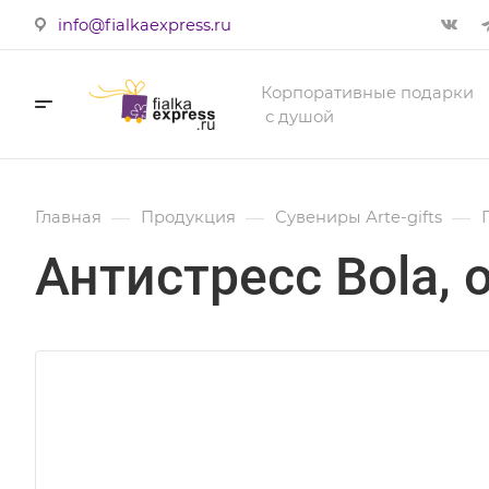
info@fialkaexpress.ru
Корпоративные подарки
с душой
—
—
—
Главная
Продукция
Сувениры Аrte-gifts
Антистресс Bola,