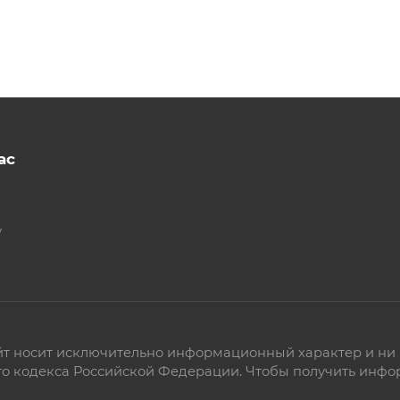
ас
у
т носит исключительно информационный характер и ни п
 кодекса Российской Федерации. Чтобы получить информ